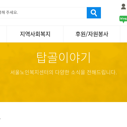
지역사회복지
후원/자원봉사
탑골이야기
서울국제노인영화제
후원
나눔축제/국화축제
자원봉사
활기찬미래연구소
기업사회봉사
서울노인복지센터의 다양한 소식을 전해드립니다.
탑골미술관
자원봉사·후원소식
탑골 TV
똑똑 한 걸음
어르신문화거리사업
항