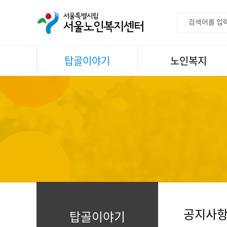
탑골이야기
노인복지
공지사항
이용안내
센터소식
권익증진
언론속센터
생활
어르신명언글판
건강
센터 발행물
문화
뉴스레터
일과봉사
자료실
스마트복지사업
자유게시판
공지사
탑골이야기