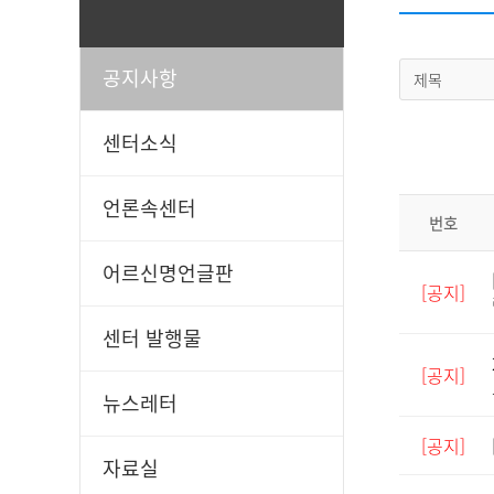
공지사항
제목
일과봉사
후원신청
센터소식
언론속센터
번호
어르신명언글판
[공지]
센터 발행물
[공지]
뉴스레터
[공지]
자료실