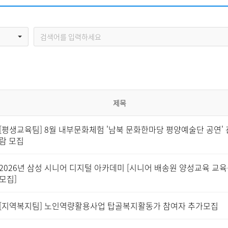
자원봉사신청
기관방문
시설대관
제목
[평생교육팀] 8월 내부문화체험 '남북 문화한마당 평양예술단 공연' 
람 모집
2026년 삼성 시니어 디지털 아카데미 [시니어 배송원 양성교육 교
모집]
[지역복지팀] 노인역량활용사업 탑골복지활동가 참여자 추가모집