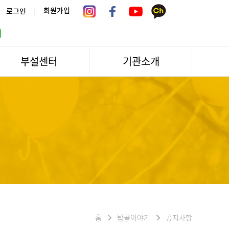
|
회원가입
로그인
부설센터
기관소개
서울시 어르신상담센터
관장인사말
서울노인복지센터 분관
법인소개
센터역사
운영
조직도
문화/편의시설
기관방문/시설대관
신청하기
오시는길
홈
탑골이야기
공지사항