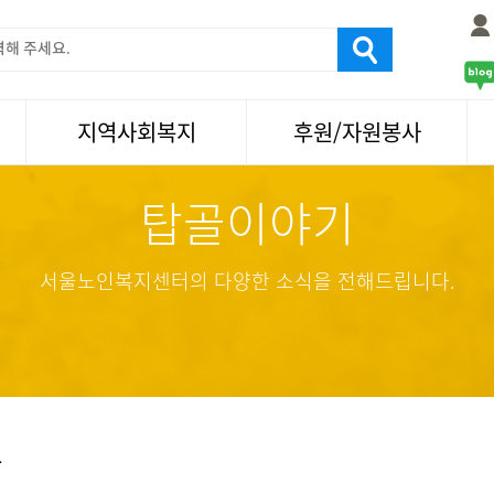
지역사회복지
후원/자원봉사
탑골이야기
서울국제노인영화제
후원
나눔축제/국화축제
자원봉사
활기찬미래연구소
기업사회봉사
서울노인복지센터의 다양한 소식을 전해드립니다.
탑골미술관
자원봉사·후원소식
탑골 TV
똑똑 한 걸음
어르신문화거리사업
항