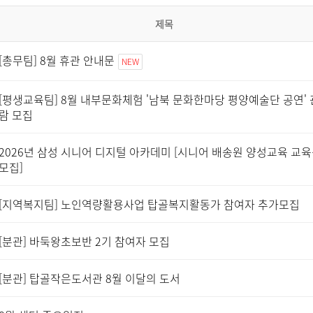
제목
[총무팀] 8월 휴관 안내문
NEW
[평생교육팀] 8월 내부문화체험 '남북 문화한마당 평양예술단 공연' 
람 모집
2026년 삼성 시니어 디지털 아카데미 [시니어 배송원 양성교육 교
모집]
[지역복지팀] 노인역량활용사업 탑골복지활동가 참여자 추가모집
[분관] 바둑왕초보반 2기 참여자 모집
[분관] 탑골작은도서관 8월 이달의 도서