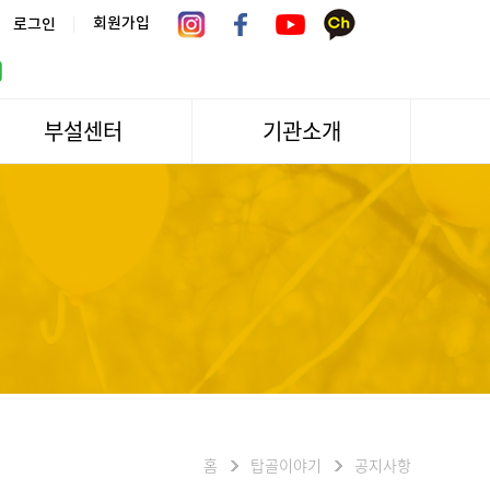
|
회원가입
로그인
부설센터
기관소개
서울시 어르신상담센터
관장인사말
서울노인복지센터 분관
법인소개
센터역사
운영
조직도
문화/편의시설
기관방문/시설대관
신청하기
오시는길
홈
탑골이야기
공지사항