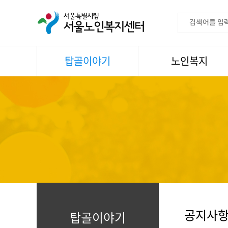
탑골이야기
노인복지
공지사항
이용안내
센터소식
권익증진
언론속센터
생활
어르신명언글판
건강
센터 발행물
문화
뉴스레터
일과봉사
자료실
스마트복지사업
자유게시판
공지사
탑골이야기