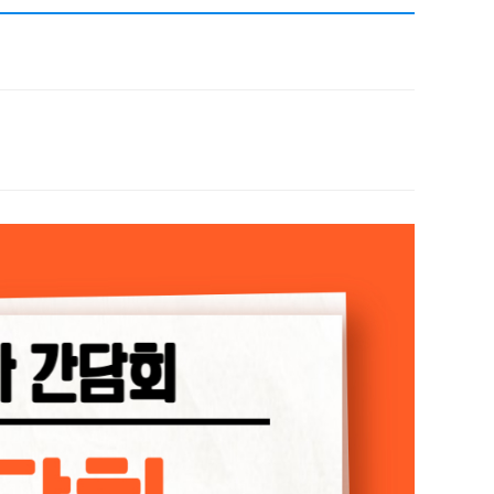
채용
채용
뉴스레터
비.나이다