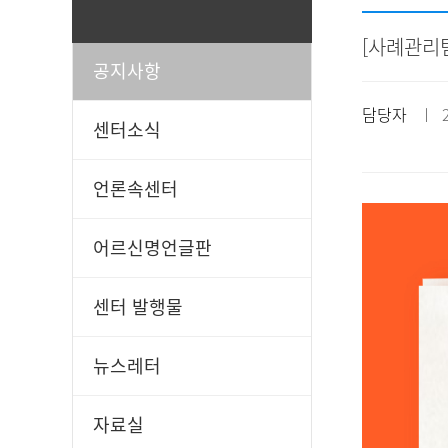
[사례관리팀
공지사항
일과봉사
후원신청
담당자
ㅣ 20
센터소식
언론속센터
어르신명언글판
센터 발행물
뉴스레터
자료실