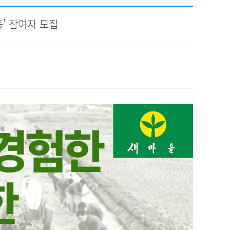
채용
동' 참여자 모집
채용
뉴스레터
비.나이다