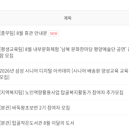
제목
[총무팀] 8월 휴관 안내문
NEW
[평생교육팀] 8월 내부문화체험 '남북 문화한마당 평양예술단 공연' 
람 모집
2026년 삼성 시니어 디지털 아카데미 [시니어 배송원 양성교육 교
모집]
[지역복지팀] 노인역량활용사업 탑골복지활동가 참여자 추가모집
[분관] 바둑왕초보반 2기 참여자 모집
[분관] 탑골작은도서관 8월 이달의 도서