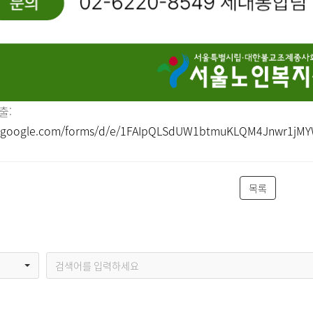
출:
cs.google.com/forms/d/e/1FAIpQLSdUW1btmuKLQM4Jnwr1j
목록