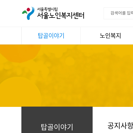
탑골이야기
노인복지
공지사항
이용안내
센터소식
권익증진
언론속센터
생활
어르신명언글판
건강
센터 발행물
문화
뉴스레터
일과봉사
자료실
스마트복지사업
자유게시판
공지사
탑골이야기