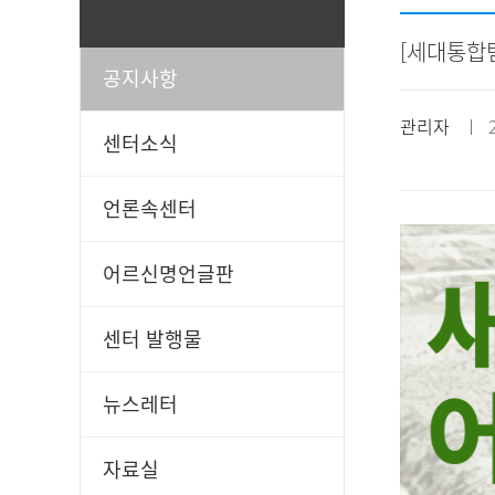
[세대통합팀
공지사항
일과봉사
후원신청
관리자
ㅣ 20
센터소식
언론속센터
어르신명언글판
센터 발행물
뉴스레터
자료실