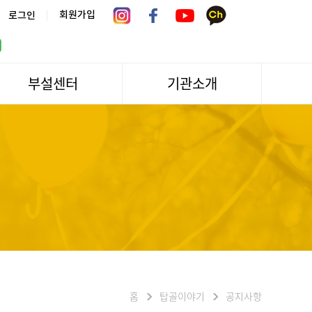
|
회원가입
로그인
부설센터
기관소개
서울시 어르신상담센터
관장인사말
서울노인복지센터 분관
법인소개
센터역사
운영
조직도
문화/편의시설
기관방문/시설대관
신청하기
오시는길
홈
탑골이야기
공지사항