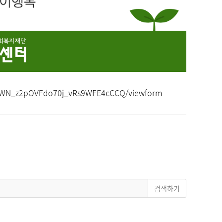
MYWN_z2pOVFdo70j_vRs9WFE4cCCQ/viewform