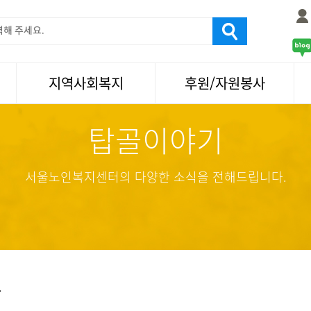
지역사회복지
후원/자원봉사
탑골이야기
서울국제노인영화제
후원
나눔축제/국화축제
자원봉사
활기찬미래연구소
기업사회봉사
서울노인복지센터의 다양한 소식을 전해드립니다.
탑골미술관
자원봉사·후원소식
탑골 TV
똑똑 한 걸음
어르신문화거리사업
항