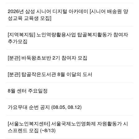
2026년 삼성 시니어 디지털 아카데미 [시니어 배송원 양
성교육 교육생 모집]
[지역복지팀] 노인역량활용사업 탑골복지활동가 참여자
추가모집
[분관] 바둑왕초보반 2기 참여자 모집
[분관] 탑골작은도서관 8월 이달의 도서
8월 센터 주요일정
가요무대 순번 공지 (08.05, 08.12)
[서울노인복지센터] 서울국제노인영화제 자원활동가 시
스프렌드 모집 (~8/13)