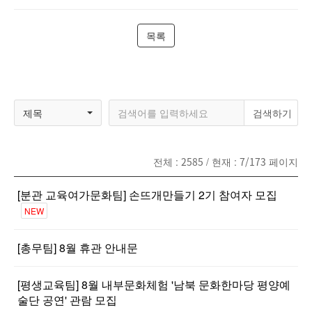
목록
제목
전체 :
2585
/ 현재 :
7/173
페이지
[분관 교육여가문화팀] 손뜨개만들기 2기 참여자 모집
NEW
[총무팀] 8월 휴관 안내문
[평생교육팀] 8월 내부문화체험 '남북 문화한마당 평양예
술단 공연' 관람 모집