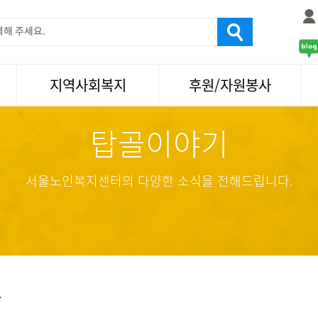
지역사회복지
후원/자원봉사
탑골이야기
서울국제노인영화제
후원
나눔축제/국화축제
자원봉사
활기찬미래연구소
기업사회봉사
서울노인복지센터의 다양한 소식을 전해드립니다.
탑골미술관
자원봉사·후원소식
탑골 TV
똑똑 한 걸음
어르신문화거리사업
항