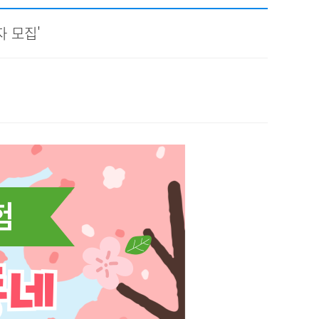
채용
자 모집'
채용
뉴스레터
비.나이다