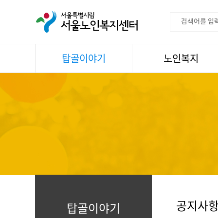
탑골이야기
노인복지
공지사항
이용안내
센터소식
권익증진
언론속센터
생활
어르신명언글판
건강
센터 발행물
문화
뉴스레터
일과봉사
자료실
스마트복지사업
자유게시판
공지사
탑골이야기