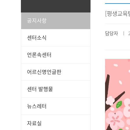
[평생교육팀
공지사항
일과봉사
후원신청
담당자
ㅣ 20
센터소식
언론속센터
어르신명언글판
센터 발행물
뉴스레터
자료실