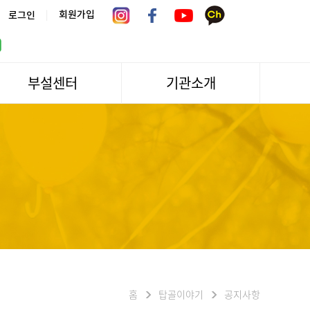
|
회원가입
로그인
부설센터
기관소개
서울시 어르신상담센터
관장인사말
서울노인복지센터 분관
법인소개
센터역사
운영
조직도
문화/편의시설
기관방문/시설대관
신청하기
오시는길
홈
탑골이야기
공지사항