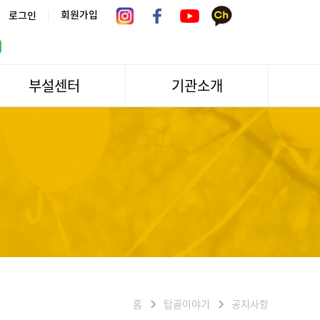
|
회원가입
로그인
부설센터
기관소개
서울시 어르신상담센터
관장인사말
서울노인복지센터 분관
법인소개
센터역사
운영
조직도
문화/편의시설
기관방문/시설대관
신청하기
오시는길
홈
탑골이야기
공지사항