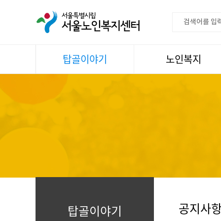
탑골이야기
노인복지
공지사항
이용안내
센터소식
권익증진
언론속센터
생활
어르신명언글판
건강
센터 발행물
문화
뉴스레터
일과봉사
자료실
스마트복지사업
자유게시판
공지사
탑골이야기