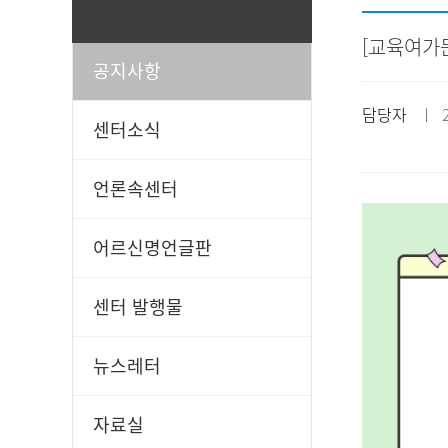
[교육여가문
공지사항
일과봉사
후원신청
담당자
ㅣ 20
센터소식
언론속센터
어르신명언글판
센터 발행물
뉴스레터
자료실