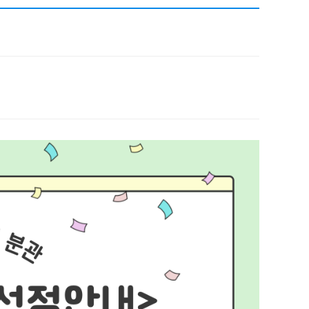
채용
채용
뉴스레터
비.나이다