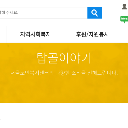
지역사회복지
후원/자원봉사
탑골이야기
서울국제노인영화제
후원
나눔축제/국화축제
자원봉사
활기찬미래연구소
기업사회봉사
서울노인복지센터의 다양한 소식을 전해드립니다.
탑골미술관
자원봉사·후원소식
탑골 TV
똑똑 한 걸음
어르신문화거리사업
항