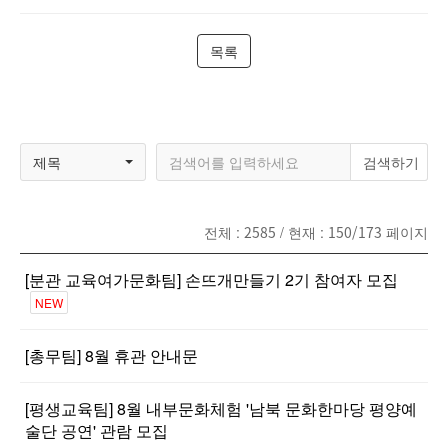
목록
제목
전체 :
2585
/ 현재 :
150/173
페이지
[분관 교육여가문화팀] 손뜨개만들기 2기 참여자 모집
NEW
[총무팀] 8월 휴관 안내문
[평생교육팀] 8월 내부문화체험 '남북 문화한마당 평양예
술단 공연' 관람 모집