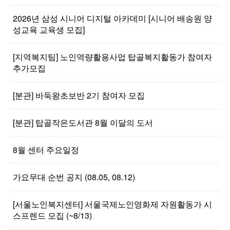
2026년 삼성 시니어 디지털 아카데미 [시니어 배송원 양
성교육 교육생 모집]
[지역복지팀] 노인역량활용사업 탑골복지활동가 참여자
추가모집
[분관] 바둑왕초보반 2기 참여자 모집
[분관] 탑골작은도서관 8월 이달의 도서
8월 센터 주요일정
가요무대 순번 공지 (08.05, 08.12)
[서울노인복지센터] 서울국제노인영화제 자원활동가 시
스프렌드 모집 (~8/13)