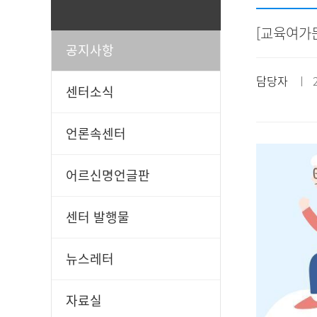
[교육여가
공지사항
일과봉사
후원신청
담당자
ㅣ 20
센터소식
언론속센터
어르신명언글판
센터 발행물
뉴스레터
자료실