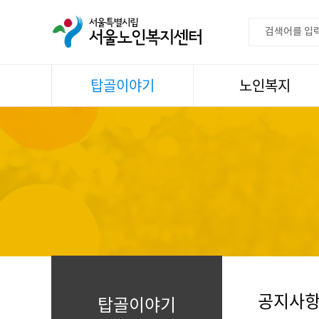
탑골이야기
노인복지
공지사항
이용안내
센터소식
권익증진
언론속센터
생활
어르신명언글판
건강
센터 발행물
문화
뉴스레터
일과봉사
자료실
스마트복지사업
자유게시판
공지사
탑골이야기