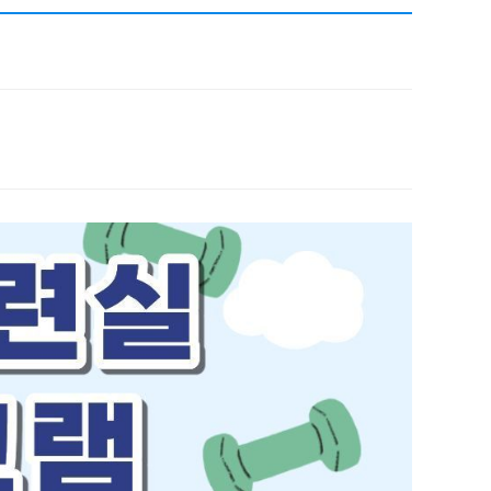
채용
채용
뉴스레터
비.나이다