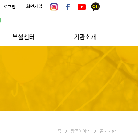
|
회원가입
로그인
부설센터
기관소개
서울시 어르신상담센터
관장인사말
서울노인복지센터 분관
법인소개
센터역사
운영
조직도
문화/편의시설
기관방문/시설대관
신청하기
오시는길
홈
탑골이야기
공지사항