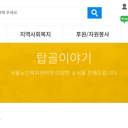
지역사회복지
후원/자원봉사
탑골이야기
서울국제노인영화제
후원
나눔축제/국화축제
자원봉사
활기찬미래연구소
기업사회봉사
서울노인복지센터의 다양한 소식을 전해드립니다.
탑골미술관
자원봉사·후원소식
탑골 TV
똑똑 한 걸음
어르신문화거리사업
항