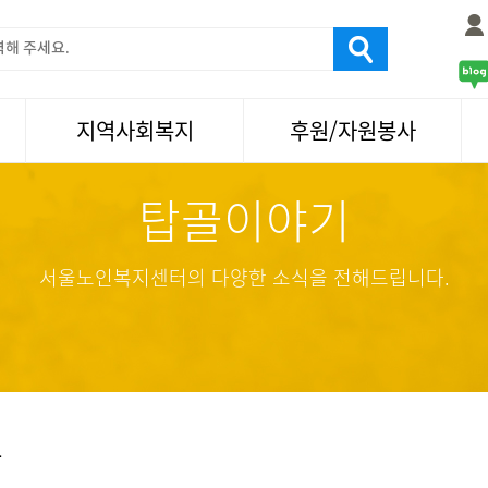
지역사회복지
후원/자원봉사
탑골이야기
서울국제노인영화제
후원
나눔축제/국화축제
자원봉사
활기찬미래연구소
기업사회봉사
서울노인복지센터의 다양한 소식을 전해드립니다.
탑골미술관
자원봉사·후원소식
탑골 TV
똑똑 한 걸음
어르신문화거리사업
항