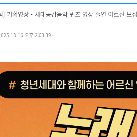
팀] 기획영상 - 세대공감음악 퀴즈 영상 출연 어르신 모
자원봉사신청
기관방문
시설대관
25-10-16 오후 2:03:39 ㅣ