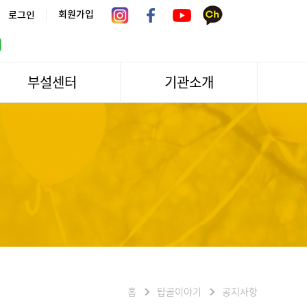
|
회원가입
로그인
부설센터
기관소개
서울시 어르신상담센터
관장인사말
서울노인복지센터 분관
법인소개
센터역사
운영
조직도
문화/편의시설
기관방문/시설대관
신청하기
오시는길
홈
탑골이야기
공지사항