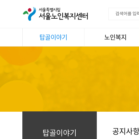
탑골이야기
노인복지
공지사항
이용안내
센터소식
권익증진
언론속센터
생활
어르신명언글판
건강
센터 발행물
문화
뉴스레터
일과봉사
자료실
스마트복지사업
자유게시판
공지사
탑골이야기