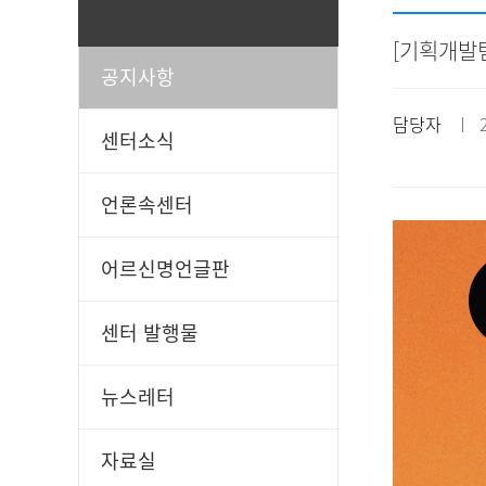
[기획개발
공지사항
일과봉사
후원신청
담당자
ㅣ 20
센터소식
언론속센터
어르신명언글판
센터 발행물
뉴스레터
자료실