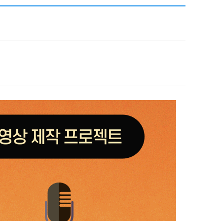
채용
집
채용
뉴스레터
비.나이다