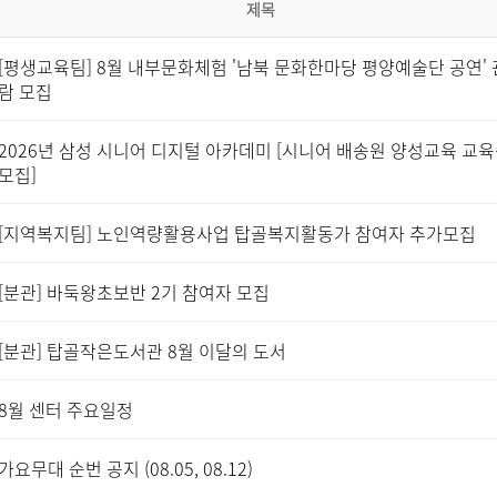
제목
[평생교육팀] 8월 내부문화체험 '남북 문화한마당 평양예술단 공연' 
람 모집
2026년 삼성 시니어 디지털 아카데미 [시니어 배송원 양성교육 교
모집]
[지역복지팀] 노인역량활용사업 탑골복지활동가 참여자 추가모집
[분관] 바둑왕초보반 2기 참여자 모집
[분관] 탑골작은도서관 8월 이달의 도서
8월 센터 주요일정
가요무대 순번 공지 (08.05, 08.12)