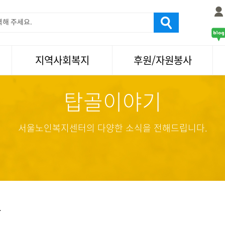
지역사회복지
후원/자원봉사
탑골이야기
서울국제노인영화제
후원
나눔축제/국화축제
자원봉사
활기찬미래연구소
기업사회봉사
서울노인복지센터의 다양한 소식을 전해드립니다.
탑골미술관
자원봉사·후원소식
탑골 TV
똑똑 한 걸음
어르신문화거리사업
항