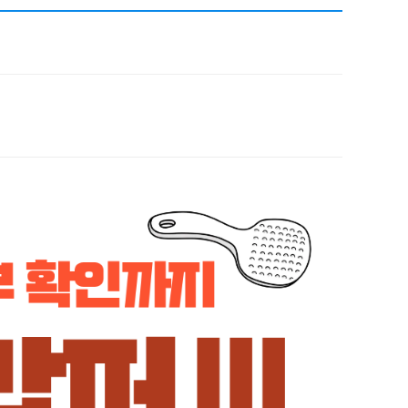
채용
채용
뉴스레터
비.나이다