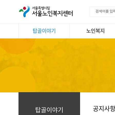
탑골이야기
노인복지
공지사항
이용안내
센터소식
권익증진
언론속센터
생활
어르신명언글판
건강
센터 발행물
문화
뉴스레터
일과봉사
자료실
스마트복지사업
자유게시판
공지사
탑골이야기