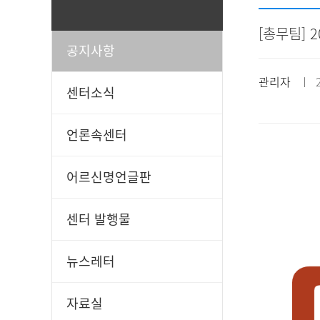
[총무팀] 
공지사항
일과봉사
후원신청
관리자
ㅣ 20
센터소식
언론속센터
어르신명언글판
센터 발행물
뉴스레터
자료실