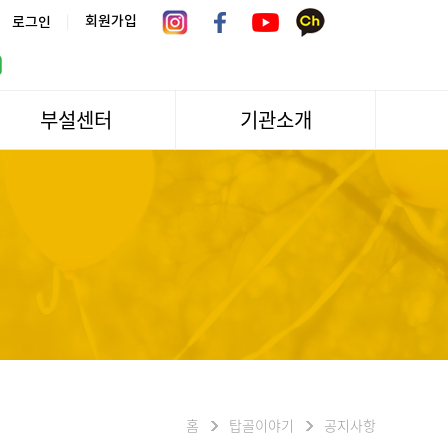
|
회원가입
로그인
부설센터
기관소개
서울시 어르신상담센터
관장인사말
서울노인복지센터 분관
법인소개
센터역사
운영
조직도
문화/편의시설
기관방문/시설대관
신청하기
오시는길
홈
탑골이야기
공지사항