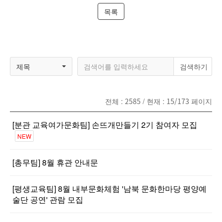
목록
제목
전체 :
2585
/ 현재 :
15/173
페이지
[분관 교육여가문화팀] 손뜨개만들기 2기 참여자 모집
NEW
[총무팀] 8월 휴관 안내문
[평생교육팀] 8월 내부문화체험 '남북 문화한마당 평양예
술단 공연' 관람 모집