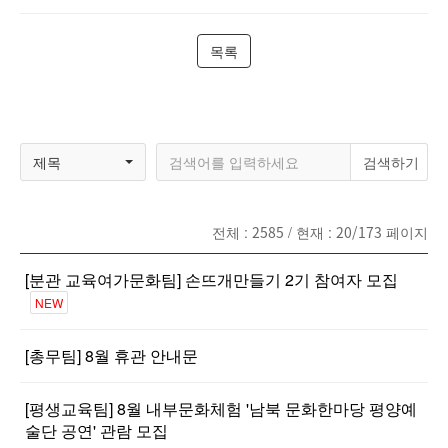
목록
제목
전체 :
2585
/ 현재 :
20/173
페이지
[분관 교육여가문화팀] 손뜨개만들기 2기 참여자 모집
NEW
[총무팀] 8월 휴관 안내문
[평생교육팀] 8월 내부문화체험 '남북 문화한마당 평양예
술단 공연' 관람 모집