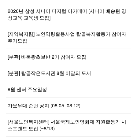
2026년 삼성 시니어 디지털 아카데미 [시니어 배송원 양
성교육 교육생 모집]
[지역복지팀] 노인역량활용사업 탑골복지활동가 참여자
추가모집
[분관] 바둑왕초보반 2기 참여자 모집
[분관] 탑골작은도서관 8월 이달의 도서
8월 센터 주요일정
가요무대 순번 공지 (08.05, 08.12)
[서울노인복지센터] 서울국제노인영화제 자원활동가 시
스프렌드 모집 (~8/13)