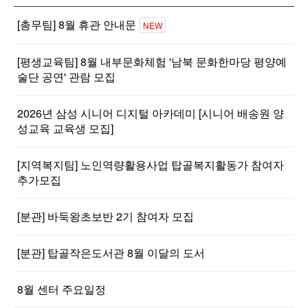
[총무팀] 8월 휴관 안내문
NEW
[평생교육팀] 8월 내부문화체험 '남북 문화한마당 평양예
술단 공연' 관람 모집
2026년 삼성 시니어 디지털 아카데미 [시니어 배송원 양
성교육 교육생 모집]
[지역복지팀] 노인역량활용사업 탑골복지활동가 참여자
추가모집
[분관] 바둑왕초보반 2기 참여자 모집
[분관] 탑골작은도서관 8월 이달의 도서
8월 센터 주요일정