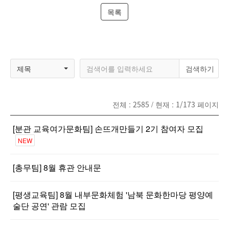
목록
제목
전체 :
2585
/ 현재 :
1/173
페이지
[분관 교육여가문화팀] 손뜨개만들기 2기 참여자 모집
NEW
[총무팀] 8월 휴관 안내문
[평생교육팀] 8월 내부문화체험 '남북 문화한마당 평양예
술단 공연' 관람 모집