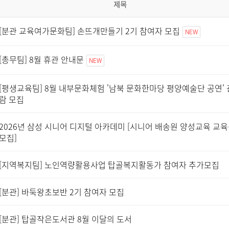
제목
[분관 교육여가문화팀] 손뜨개만들기 2기 참여자 모집
NEW
[총무팀] 8월 휴관 안내문
NEW
[평생교육팀] 8월 내부문화체험 '남북 문화한마당 평양예술단 공연' 
람 모집
2026년 삼성 시니어 디지털 아카데미 [시니어 배송원 양성교육 교
모집]
[지역복지팀] 노인역량활용사업 탑골복지활동가 참여자 추가모집
[분관] 바둑왕초보반 2기 참여자 모집
[분관] 탑골작은도서관 8월 이달의 도서