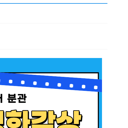
채용
채용
뉴스레터
비.나이다