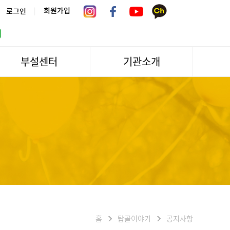
|
회원가입
로그인
부설센터
기관소개
서울시 어르신상담센터
관장인사말
서울노인복지센터 분관
법인소개
센터역사
운영
조직도
문화/편의시설
기관방문/시설대관
신청하기
오시는길
홈
탑골이야기
공지사항