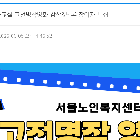
영화교실 고전명작영화 감상&평론 참여자 모집
자원봉사신청
기관방문
시설대관
26-06-05 오후 4:46:52 ㅣ