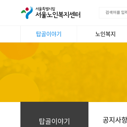
탑골이야기
노인복지
공지사항
이용안내
센터소식
권익증진
언론속센터
생활
어르신명언글판
건강
센터 발행물
문화
뉴스레터
일과봉사
자료실
스마트복지사업
자유게시판
공지사
탑골이야기