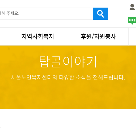
지역사회복지
후원/자원봉사
탑골이야기
서울국제노인영화제
후원
나눔축제/국화축제
자원봉사
활기찬미래연구소
기업사회봉사
서울노인복지센터의 다양한 소식을 전해드립니다.
탑골미술관
자원봉사·후원소식
탑골 TV
똑똑 한 걸음
어르신문화거리사업
항