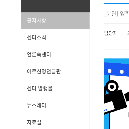
[분관] 
공지사항
일과봉사
후원신청
담당자
ㅣ 20
센터소식
언론속센터
어르신명언글판
센터 발행물
뉴스레터
자료실