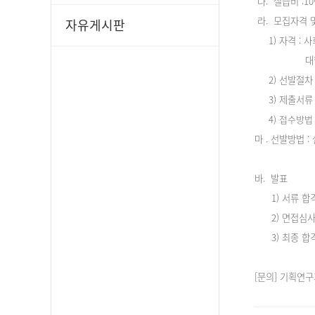
다. 실습비 :1
라. 모집자격 
자유게시판
1) 자격 : 사
대학원 3학
2) 선발절차 
3) 제출서류 
4) 접수방법 
마 . 선발방법 
-> 실습
바. 발표
1) 서류 합격자 
2) 면접심사 : 
3) 최종 합격자 
[문의] 기획연구과