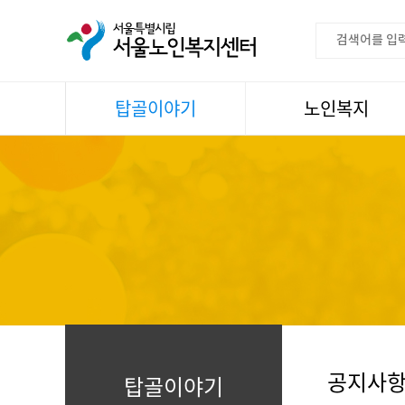
탑골이야기
노인복지
공지사항
이용안내
센터소식
권익증진
언론속센터
생활
어르신명언글판
건강
센터 발행물
문화
뉴스레터
일과봉사
자료실
스마트복지사업
자유게시판
공지사
탑골이야기