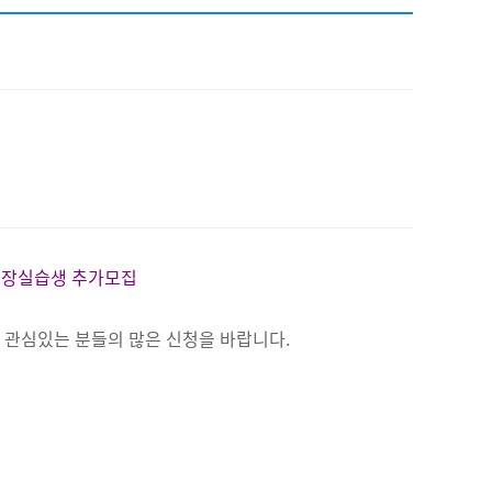
채용
채용
뉴스레터
비.나이다
현장실습생 추가모집
니
관심있는 분들의
많은 신청을 바랍니다.