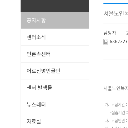
서울노인복
공지사항
일과봉사
후원신청
담당자
ㅣ 20
센터소식
6362327
언론속센터
어르신명언글판
센터 발행물
서울노인복지
뉴스레터
가
. 모집기간 : 2
-실습기간 :3/7
자료실
나. 모집인원 :