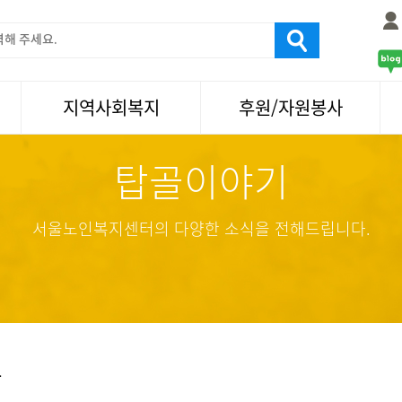
지역사회복지
후원/자원봉사
탑골이야기
서울국제노인영화제
후원
나눔축제/국화축제
자원봉사
활기찬미래연구소
기업사회봉사
서울노인복지센터의 다양한 소식을 전해드립니다.
탑골미술관
자원봉사·후원소식
탑골 TV
똑똑 한 걸음
어르신문화거리사업
항