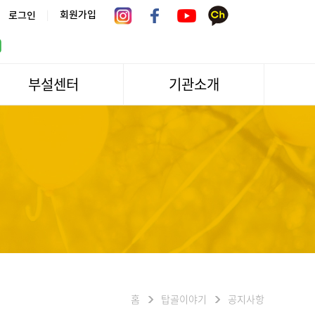
|
회원가입
로그인
부설센터
기관소개
서울시 어르신상담센터
관장인사말
서울노인복지센터 분관
법인소개
센터역사
운영
조직도
문화/편의시설
기관방문/시설대관
신청하기
오시는길
홈
탑골이야기
공지사항