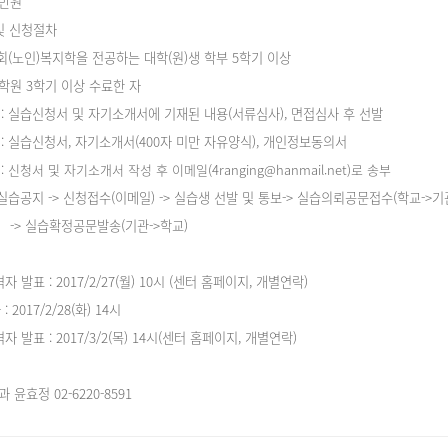
0만원
및 신청절차
회(노인)복지학을 전공하는 대학(원)생 학부 5학기 이상
기 이상 수료한 자
: 실습신청서 및 자기소개서에 기재된 내용(서류심사), 면접심사 후 선발
: 실습신청서, 자기소개서(400자 미만 자유양식), 개인정보동의서
: 신청서 및 자기소개서 작성 후 이메일
(4ranging@hanmail.net)
로 송부
: 실습공지 -> 신청접수(이메일) -> 실습생 선발 및 통보-> 실습의뢰공문접수(학교->기
확정공문발송(기관->학교)
발표 : 2017/2/27(월) 10시 (센터 홈페이지, 개별연락)
2017/2/28(화) 14시
발표 : 2017/3/2(목) 14시(센터 홈페이지, 개별연락)
 윤효정 02-6220-8591