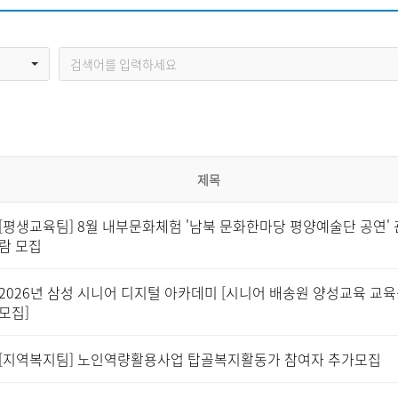
자원봉사신청
기관방문
시설대관
제목
[평생교육팀] 8월 내부문화체험 '남북 문화한마당 평양예술단 공연' 
람 모집
2026년 삼성 시니어 디지털 아카데미 [시니어 배송원 양성교육 교
모집]
[지역복지팀] 노인역량활용사업 탑골복지활동가 참여자 추가모집