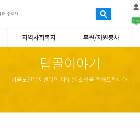
지역사회복지
후원/자원봉사
탑골이야기
서울국제노인영화제
후원
나눔축제/국화축제
자원봉사
활기찬미래연구소
기업사회봉사
서울노인복지센터의 다양한 소식을 전해드립니다.
탑골미술관
자원봉사·후원소식
탑골 TV
똑똑 한 걸음
어르신문화거리사업
항