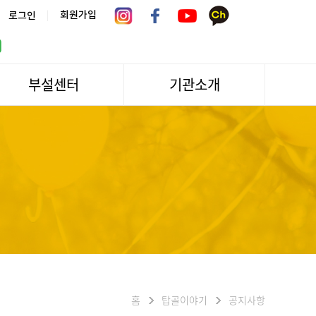
|
회원가입
로그인
부설센터
기관소개
서울시 어르신상담센터
관장인사말
서울노인복지센터 분관
법인소개
센터역사
운영
조직도
문화/편의시설
기관방문/시설대관
신청하기
오시는길
홈
탑골이야기
공지사항