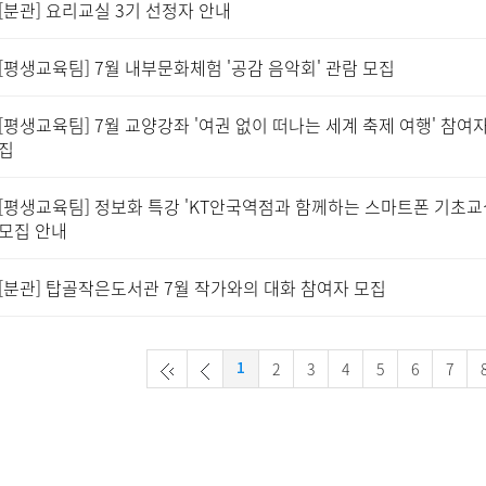
[분관] 요리교실 3기 선정자 안내
[평생교육팀] 7월 내부문화체험 '공감 음악회' 관람 모집
[평생교육팀] 7월 교양강좌 '여권 없이 떠나는 세계 축제 여행' 참여자
집
[평생교육팀] 정보화 특강 'KT안국역점과 함께하는 스마트폰 기초교
모집 안내
[분관] 탑골작은도서관 7월 작가와의 대화 참여자 모집
2
3
4
5
6
7
1