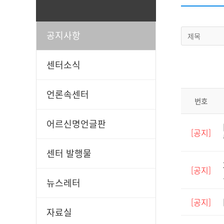
공지사항
제목
일과봉사
후원신청
센터소식
언론속센터
번호
어르신명언글판
[공지]
센터 발행물
[공지]
뉴스레터
[공지]
자료실