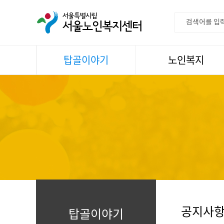
탑골이야기
노인복지
공지사항
이용안내
센터소식
권익증진
언론속센터
생활
어르신명언글판
건강
센터 발행물
문화
뉴스레터
일과봉사
자료실
스마트복지사업
자유게시판
공지사
탑골이야기